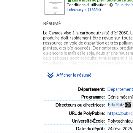
Conditions d'utilisation:
Tous droit
Télécharger (16MB)
RÉSUMÉ
Le Canada vise à la carboneutralité d’ici 2050
produire doit rapidement être revue sur toutes 
ressource en voie de disparition et très pollua
plantes, dits bio-sourcés. De nombreux produits 
ou encore le maïs et le soja, deux grains hautem
de plastiques sont produits annuellement à l’éc
emballages, l’isolation, les chaussures, les rou
mousse, un thermodurcissable ou un thermoplastiq
être donnée. Ce projet a pour objectif de d
Afficher le résumé
l’impression 3D. Cette recherche a été réalis
matériau est composé d’un polyol d’huile de maï
d’huile de soja et d’un catalyseur. Au total, 8 
Département:
Département 
cuisson. Le bio-TPU développé a été micro-car
Programme:
Génie mécan
macro-caractérisé, avec des essais de flexion 3
pourcentage biosourcé variant de 50 à 65%, un
Edu Ruiz
Directeurs ou directrices:
de fusion des segments rigides est en moyenne
URL de PolyPublie:
https://publi
semi-cristalline, bien que la température de cris
de 2,50% wt. de glycérine rigidifie le polyur
Université/École:
Polytechniqu
ainsi la contrainte ultime à la traction de +
transition vitreuse de +13%, comparativement à
Date du dépôt:
24 févr. 2025