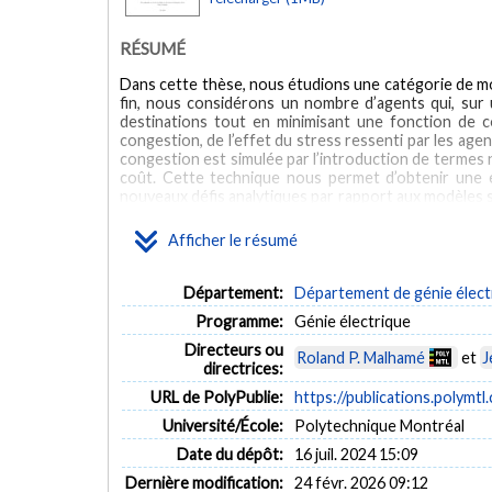
RÉSUMÉ
Dans cette thèse, nous étudions une catégorie de mod
fin, nous considérons un nombre d’agents qui, sur 
destinations tout en minimisant une fonction de c
congestion, de l’effet du stress ressenti par les age
congestion est simulée par l’introduction de termes 
coût. Cette technique nous permet d’obtenir une e
nouveaux défis analytiques par rapport aux modèles s
consacre ainsi à l’étude de deux scénarios distincts 
du modèle non coopératif, où chaque agent cher
Afficher le résumé
méthodologie des jeux à champ moyen pour étudier le
choix accessibles à chaque agent en fonction de sa 
proches sont déclarées accessibles). À la différe
Département:
Département de génie élect
agents sont influencés par la moyenne globale de la 
Programme:
Génie électrique
n’est influencée que par les cohortes dont l’intersect
en question est non vide. Par conséquent, chaqu
Directeurs ou
Roland P. Malhamé
et
J
configuration confère une structure de réseau au jeu
directrices:
récents visant à traiter les jeux à champ moyen impli
URL de PolyPublie:
https://publications.polymtl
notre analyse du modèle, nous élaborons des strat
équilibre de Nash au fur et à mesure que le nomb
Université/École:
Polytechnique Montréal
suffisantes pour que le problème possède une solut
Date du dépôt:
16 juil. 2024 15:09
agents collaborent pour minimiser un coût comm
destinations et la fonction du coût commun dépend de
Dernière modification:
24 févr. 2026 09:12