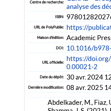
Centre de recherche:
analyse des dé
97801282027
ISBN:
https://public
URL de PolyPublie:
Academic Pres
Maison d'édition:
10.1016/b978
DOI:
https://doi.o
URL officielle:
0.00021-2
30 avr. 2024 1
Date du dépôt:
08 avr. 2025 1
Dernière modification:
Abdelkader, M., Fiaz, U
Shamma, J. S. (2021).