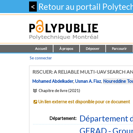
<
Retour au portail Polyte
Accueil
À propos
Déposer
Parcourir
Se connecter
RISCUER: A RELIABLE MULTI-UAV SEARCH A
Mohamed Abdelkader
,
Usman A. Fiaz
,
Noureddine To
Chapitre de livre (2021)
Un lien externe est disponible pour ce document
Département d
Département:
GERAD - Group