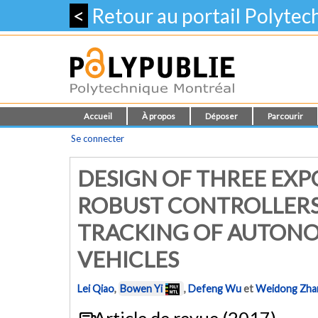
<
Retour au portail Polyte
Accueil
À propos
Déposer
Parcourir
Se connecter
DESIGN OF THREE EX
ROBUST CONTROLLERS
TRACKING OF AUTON
VEHICLES
Lei Qiao
,
Bowen Yi
,
Defeng Wu
et
Weidong Zha
Article de revue (2017)