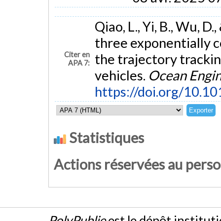
Qiao, L., Yi, B., Wu, D
three exponentially c
Citer en
the trajectory track
APA 7:
vehicles.
Ocean Engin
https://doi.org/10.1
Statistiques
Actions réservées au pers
PolyPublie
est le dépôt institut