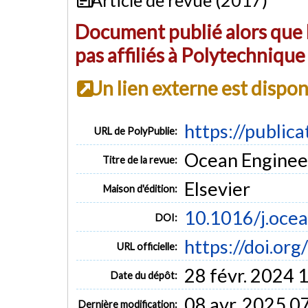
Document publié alors que l
pas affiliés à Polytechniqu
Un lien externe est dispo
https://public
URL de PolyPublie:
Ocean Engineer
Titre de la revue:
Elsevier
Maison d'édition:
10.1016/j.oce
DOI:
https://doi.or
URL officielle:
28 févr. 2024 
Date du dépôt:
08 avr. 2025 0
Dernière modification: