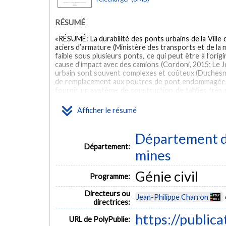
RÉSUMÉ
«RÉSUMÉ: La durabilité des ponts urbains de la Ville 
aciers d’armature (Ministère des transports et de la 
faible sous plusieurs ponts, ce qui peut être à l’o
cause d’impact avec des camions (Cordoni, 2015; Le Jo
urbain sont souvent complexes et coûteux (Duchesnea
de remplacement aux poutres de pont endommagées de 
fournir un système de construction de tablier très
vertical sous les ponts et durable. La solution pr
Béton Fibré à Hautes Performances (BFHP) avec dalle i
Afficher le résumé
hautes Performances (BFUP). Le BFHP possède une g
traction (Boulekbache et al., 2009; Charron, 2021)
la quantité d’armatures utilisée dans une poutre (Cord
Département de
fissuration fourni par les fibres augmente forte
Département:
précontrainte permet d’augmenter les performan
mines
contraintes (Picard, 2001). L’utilisation de BFHP d
résistance en flexion des poutres (Li et al., 202
Génie civil
d’augmenter grandement leur résistance en cisai
Programme:
Leutbecher, 2021; Thomas & Ramaswamy, 2006) et l
excellentes performances mécaniques procurées par 
Directeurs ou
Jean-Philippe Charron
directrices:
ABSTRACT
https://public
URL de PolyPublie:
«ABSTRACT: The durability of urban bridges in th