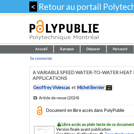
<
Retour au portail Polyte
Accueil
À propos
Déposer
Parcourir
Se connecter
A VARIABLE SPEED WATER-TO-WATER HEA
APPLICATIONS
Geoffrey Viviescas
et
Michel Bernier
Article de revue (2024)
Document en libre accès dans PolyPublie
Libre accès au plein texte de ce documen
Version finale avant publication