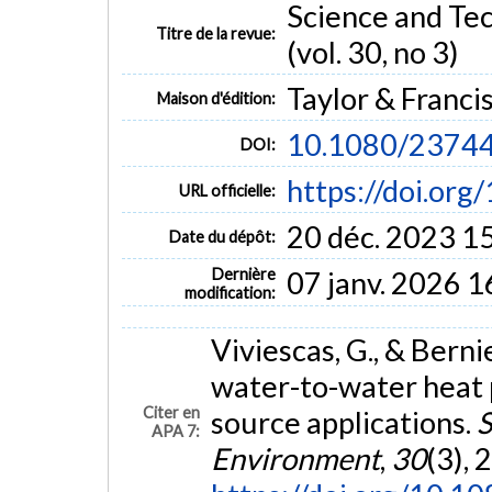
Science and Tec
Titre de la revue:
(vol. 30, no 3)
Taylor & Franci
Maison d'édition:
10.1080/2374
DOI:
https://doi.o
URL officielle:
20 déc. 2023 1
Date du dépôt:
Dernière
07 janv. 2026 1
modification:
Viviescas, G., & Berni
water-to-water heat
Citer en
source applications.
S
APA 7:
Environment
,
30
(3), 