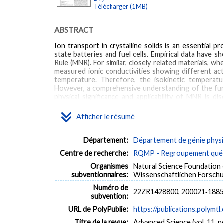
Télécharger (1MB)
ABSTRACT
Ion transport in crystalline solids is an essential 
state batteries and fuel cells. Empirical data have 
Rule (MNR). For similar, closely related materials, w
measured ionic conductivities showing different acti
temperature. Therefore, the isokinetic temperatur
However, a comprehensive understanding of the fun
physical significance and applicability of MNR is di
crystalline fast ionic conductors, and the methods
provide the excitation energy for the ions to over
Afficher le résumé
suggests that isokinetic temperature can be tuned 
between isokinetic temperature and isokinetic prefa
The need to effectively determine the isokinetic tem
Département:
Département de génie phys
with high conductivity is highlighted.
Centre de recherche:
RQMP - Regroupement québé
Organismes
Natural Science Foundation 
subventionnaires:
Wissenschaftlichen Forschun
Numéro de
22ZR1428800, 200021‐1885
subvention:
URL de PolyPublie:
https://publications.polymtl
Titre de la revue:
Advanced Science (vol. 11, n