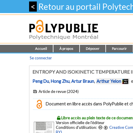
<
Retour au portail Polyte
Accueil
À propos
Déposer
Parcourir
Se connecter
ENTROPY AND ISOKINETIC TEMPERATURE I
Peng Du
,
Hong Zhu
,
Artur Braun
,
Arthur Yelon
e
Article de revue (2024)
Document en libre accès dans PolyPublie et chez
Libre accès au plein texte de ce documen
Version officielle de l'éditeur
Conditions d'utilisation:
Creative Com
BY)