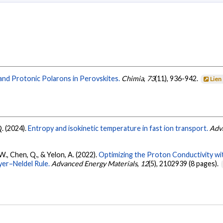
and Protonic Polarons in Perovskites.
Chimia
,
73
(11), 936-942.
Lien
Q. (2024).
Entropy and isokinetic temperature in fast ion transport.
Adv
g, W., Chen, Q., & Yelon, A. (2022).
Optimizing the Proton Conductivity wi
er–Neldel Rule.
Advanced Energy Materials
,
12
(5), 2102939 (8 pages).