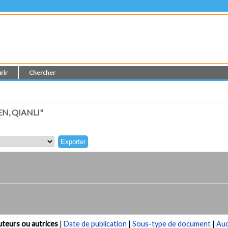
rir
Chercher
N, QIANLI"
teurs ou autrices
|
Date de publication
|
Sous-type de document
|
Au