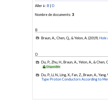
Aller à :
B
|
D
Nombre de documents:
3
B
Braun, A., Chen, Q., & Yelon, A. (2019).
Hole 
D
Du, P., Zhu, H., Braun, A., Yelon, A., & Chen, 
Disponible
Du, P., Li, N., Ling, X., Fan, Z., Braun, A., Yan
Type Proton Conductors According to Mey