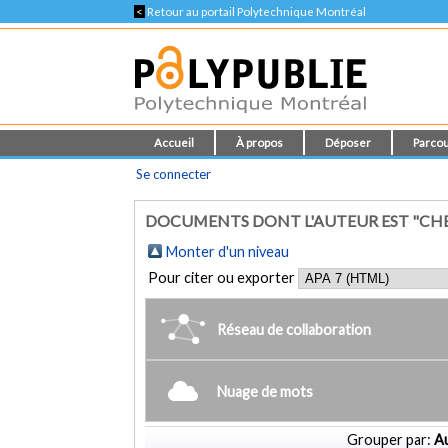
<
Retour au portail Polytechnique Montréal
Accueil
À propos
Déposer
Parcou
Se connecter
DOCUMENTS DONT L'AUTEUR EST "CHE
Monter d'un niveau
Pour citer ou exporter
Réseau de collaboration
Nuage de mots
Grouper par:
Au