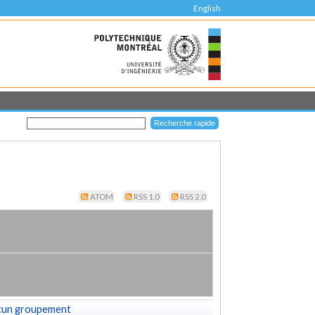
English
ATOM
RSS 1.0
RSS 2.0
cun groupement