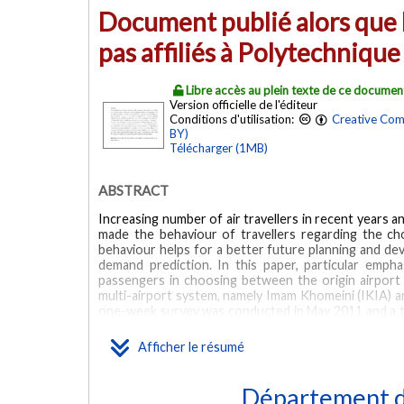
Document publié alors que l
pas affiliés à Polytechniqu
Libre accès au plein texte de ce documen
Version officielle de l'éditeur
Conditions d'utilisation:
Creative Com
BY)
Télécharger (1MB)
ABSTRACT
Increasing number of air travellers in recent years 
made the behaviour of travellers regarding the cho
behaviour helps for a better future planning and de
demand prediction. In this paper, particular emph
passengers in choosing between the origin airport
multi-airport system, namely Imam Khomeini (IKIA) a
one-week survey was conducted in May 2011 and a t
airports. Binary Logit was used to model the origin a
of Tehran. Results show that the difference in the tw
Afficher le résumé
Purpose” and “Marital Status”. Further model resu
“Airport Tax” are more important for non-resident air 
Département de
MOTS CLÉS