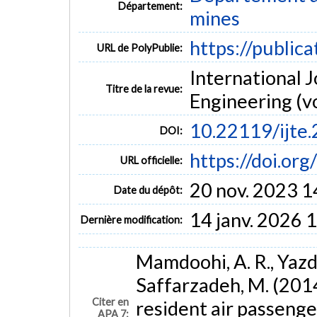
Département:
mines
Discrete Choice
Binary Logit Models
Multi-airport cities
https://public
URL de PolyPublie:
International J
Titre de la revue:
Engineering (vol
10.22119/ijte
DOI:
https://doi.or
URL officielle:
20 nov. 2023 1
Date du dépôt:
14 janv. 2026 
Dernière modification:
Mamdoohi, A. R., Yazd
Saffarzadeh, M. (2014
Citer en
resident air passenger
APA 7: