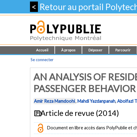
<
Retour au portail Polyte
Accueil
À propos
Déposer
Parcourir
Se connecter
AN ANALYSIS OF RESI
PASSENGER BEHAVIOR 
Amir Reza Mamdoohi
,
Mahdi Yazdanpanah
,
Abolfazl 
Article de revue (2014)
Document en libre accès dans PolyPublie et chez