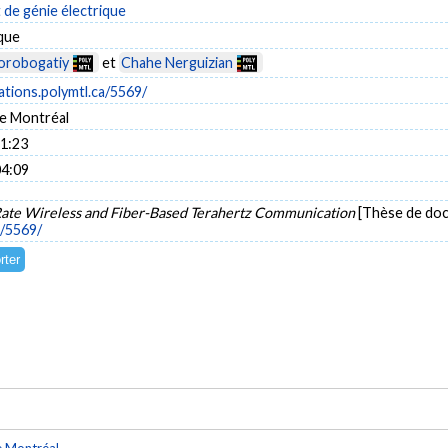
de génie électrique
ique
orobogatiy
et
Chahe Nerguizian
cations.polymtl.ca/5569/
e Montréal
11:23
04:09
Rate Wireless and Fiber-Based Terahertz Communication
[Thèse de doc
a/5569/