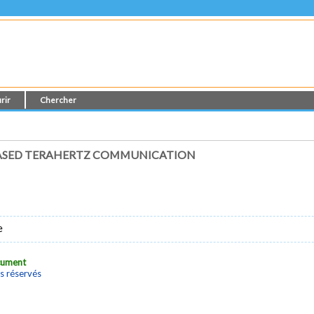
rir
Chercher
-BASED TERAHERTZ COMMUNICATION
e
ocument
s réservés