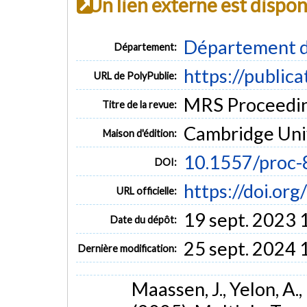
Un lien externe est dispo
Département d
Département:
https://public
URL de PolyPublie:
MRS Proceeding
Titre de la revue:
Cambridge Univ
Maison d'édition:
10.1557/proc-
DOI:
https://doi.or
URL officielle:
19 sept. 2023 
Date du dépôt:
25 sept. 2024 
Dernière modification:
Maassen, J., Yelon, A.