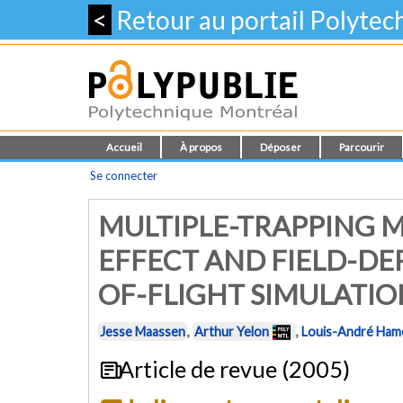
<
Retour au portail Polyte
Accueil
À propos
Déposer
Parcourir
Se connecter
MULTIPLE-TRAPPING 
EFFECT AND FIELD-DE
OF-FLIGHT SIMULATION
Jesse Maassen
,
Arthur Yelon
,
Louis-André Ham
Article de revue (2005)