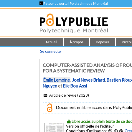
<
Retour au portail Polytechnique Montréal
Accueil
À propos
Déposer
Parcou
Se connecter
COMPUTER-ASSISTED ANALYSIS OF RO
FOR A SYSTEMATIC REVIEW
Émile Lemoine
,
Joel Neves Briard
,
Bastien Riou
Nguyen
et
Elie Bou Assi
Article de revue (2023)
Document en libre accès dans PolyPublie e
Libre accès au plein texte de ce d
Version officielle de l'éditeur
Conditions d'utilisation:
Crea