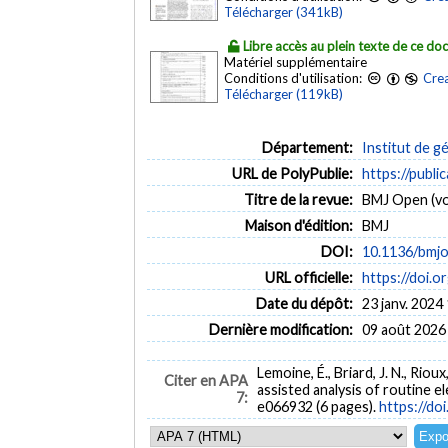
Télécharger (341kB)
Libre accès au plein texte de ce d
Matériel supplémentaire
Conditions d'utilisation:
Crea
Télécharger (119kB)
Département:
Institut de g
URL de PolyPublie:
https://publi
Titre de la revue:
BMJ Open (vol
Maison d'édition:
BMJ
DOI:
10.1136/bmj
URL officielle:
https://doi.
Date du dépôt:
23 janv. 2024
Dernière modification:
09 août 2026
Lemoine, É., Briard, J. N., Riou
Citer en APA
assisted analysis of routine 
7:
e066932 (6 pages).
https://d