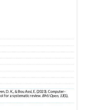
guyen, D. K., & Bou Assi, E. (2023). Computer-
ol for a systematic review.
BMJ Open
,
13
(1),