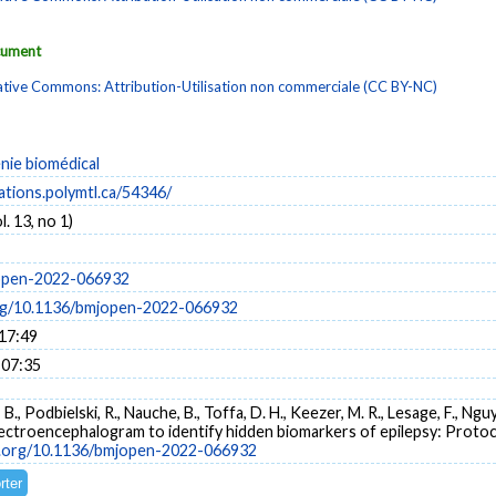
ocument
tive Commons: Attribution-Utilisation non commerciale (CC BY-NC)
énie biomédical
cations.polymtl.ca/54346/
. 13, no 1)
open-2022-066932
org/10.1136/bmjopen-2022-066932
 17:49
 07:35
x, B., Podbielski, R., Nauche, B., Toffa, D. H., Keezer, M. R., Lesage, F., N
electroencephalogram to identify hidden biomarkers of epilepsy: Protoc
oi.org/10.1136/bmjopen-2022-066932