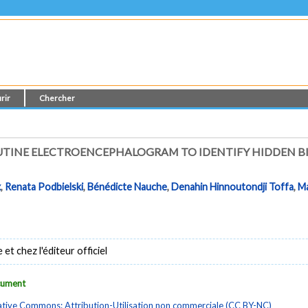
rir
Chercher
UTINE ELECTROENCEPHALOGRAM TO IDENTIFY HIDDEN BI
x
,
Renata Podbielski
,
Bénédicte Nauche
,
Denahin Hinnoutondji Toffa
,
Ma
t chez l'éditeur officiel
ocument
tive Commons: Attribution-Utilisation non commerciale (CC BY-NC)