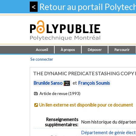
<
Retour au portail Polyte
Accueil
À propos
Déposer
Parcourir
Se connecter
THE DYNAMIC PREDICATE STASHING COPY
Brunilde Sanso
et
François Soumis
Article de revue (1993)
Un lien externe est disponible pour ce document
Renseignements
Nom historique du départem
supplémentaires:
Département de génie élect