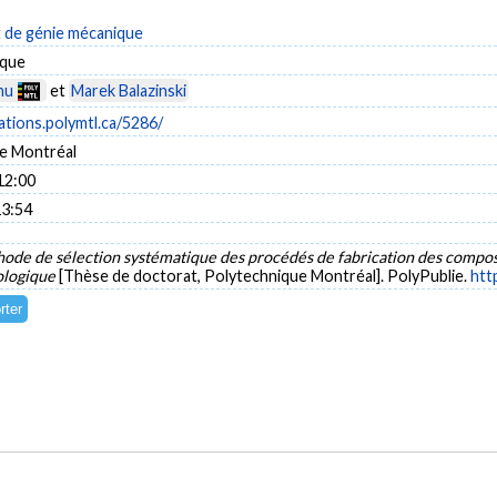
de génie mécanique
ique
hu
et
Marek Balazinski
cations.polymtl.ca/5286/
e Montréal
12:00
13:54
ode de sélection systématique des procédés de fabrication des compos
ologique
[Thèse de doctorat, Polytechnique Montréal]. PolyPublie.
htt