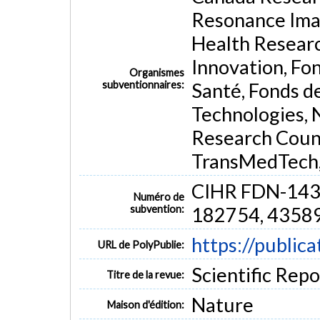
Resonance Imag
Health Researc
Innovation, Fo
Organismes
subventionnaires:
Santé, Fonds d
Technologies, 
Research Counc
TransMedTech,
CIHR FDN-1432
Numéro de
subvention:
182754, 4358
https://public
URL de PolyPublie:
Scientific Repor
Titre de la revue:
Nature
Maison d'édition: