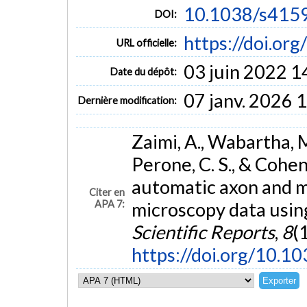
10.1038/s415
DOI:
https://doi.o
URL officielle:
03 juin 2022 1
Date du dépôt:
07 janv. 2026 
Dernière modification:
Zaimi, A., Wabartha, M
Perone, C. S., & Cohe
automatic axon and 
Citer en
APA 7:
microscopy data usin
Scientific Reports
,
8
(
https://doi.org/10.