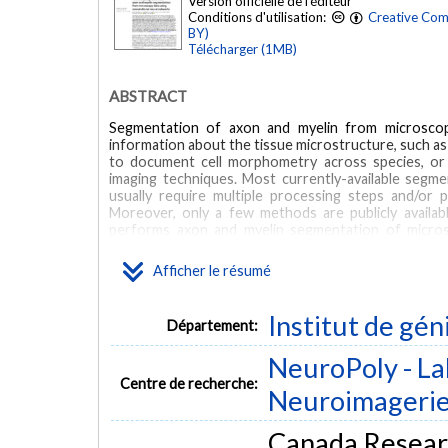
Version officielle de l'éditeur
Conditions d'utilisation:
Creative Com
BY)
Télécharger (1MB)
ABSTRACT
Segmentation of axon and myelin from microscop
information about the tissue microstructure, such as
to document cell morphometry across species, or 
imaging techniques. Most currently-available segm
usually require multiple processing steps and/or 
Moreover, only a few methods are publicly avail
performs axon and myelin segmentation of microsc
convolutional neural network architecture; (ii) an 
labelled data and (iii) two ready-to-use models t
Afficher le résumé
electron microscopy (TEM). Results show high pixe
human SEM, 95% on mice TEM and 84% on macaque TEM
morphological metrics are extracted and compare
Institut de gén
Département:
https://github.com/neuropoly/axondeepseg .
NeuroPoly - La
MOTS CLÉS
Centre de recherche:
Neuroimageri
Animals
Automation
Axons/*metabolism
Image Proce
Canada Researc
Myelin Sheath/*metabolism
*Neural Networks, Computer