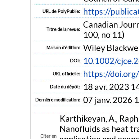
https://public
URL de PolyPublie:
Canadian Journ
Titre de la revue:
100, no 11)
Wiley Blackwel
Maison d'édition:
10.1002/cjce.
DOI:
https://doi.or
URL officielle:
18 avr. 2023 1
Date du dépôt:
07 janv. 2026 
Dernière modification:
Karthikeyan, A., Rapha
Nanofluids as heat tra
Citer en
application and econ