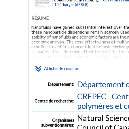
Conditions d'utilisation:
Tous droits rése
Télécharger (638kB)
RÉSUMÉ
Nanofluids have gained substantial interest over t
these nanoparticle dispersions remain scarcely used
stability of nanofluids and economic factors are the 
economic analysis. The cost-effectiveness of mul
nanofluids used in a concentric tube heat exchang
scenarios. It was determined that three of the four 
to a recurring annual investment for the renewal o
case, however, was sustainable because of the nano
investment of less than a year. Finally, a tool illus
Afficher le résumé
heat exchanger geometry was developed.
MOTS CLÉS
Département d
Département:
coolants
economic impact
industrial application
nanoflu
CREPEC - Centr
Centre de recherche:
polymères et 
Natural Scienc
Organismes
subventionnaires:
Council of Can