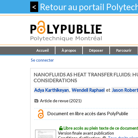
<
Retour au portail Polyte
Accueil
À propos
Déposer
Parcourir
Se connecter
NANOFLUIDS AS HEAT TRANSFER FLUIDS: 
CONSIDERATIONS
Adya Karthikeyan
,
Wendell Raphael
et
Jason Robert
Article de revue (2021)
Document en libre accès dans PolyPublie
Libre accès au plein texte de ce documen
Version finale avant publication