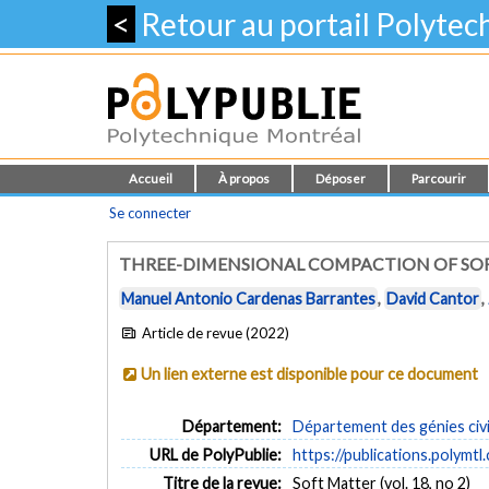
<
Retour au portail Polyte
Accueil
À propos
Déposer
Parcourir
Se connecter
THREE-DIMENSIONAL COMPACTION OF SO
Manuel Antonio Cardenas Barrantes
,
David Cantor
,
Article de revue (2022)
Un lien externe est disponible pour ce document
Département:
Département des génies civi
URL de PolyPublie:
https://publications.polymtl
Titre de la revue:
Soft Matter (vol. 18, no 2)