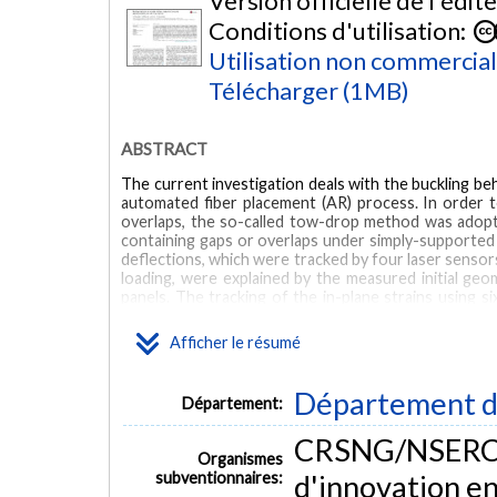
Version officielle de l'édit
Conditions d'utilisation:
Utilisation non commercia
Télécharger (1MB)
ABSTRACT
The current investigation deals with the buckling be
automated fiber placement (AR) process. In order 
overlaps, the so-called tow-drop method was adop
containing gaps or overlaps under simply-supported
deflections, which were tracked by four laser sensor
loading, were explained by the measured initial geom
panels. The tracking of the in-plane strains using s
that the presence of gaps and overlaps does not af
established that the tow-drop method significantly 
Afficher le résumé
stiffness, buckling load, and the failure load while k
MOTS CLÉS
Département d
Département:
automated fiber placement
buckling
gaps/overlaps
to
CRSNG/NSERC, 
Organismes
inplane
subventionnaires:
d'innovation e