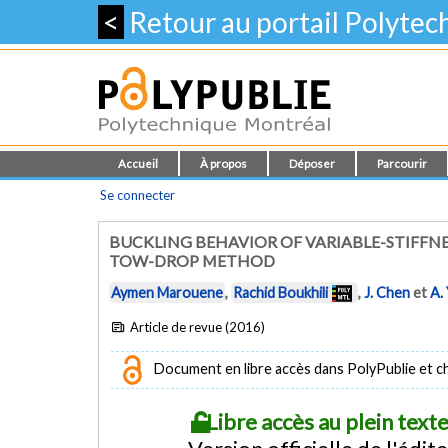
<
Retour au portail Polyte
Accueil
À propos
Déposer
Parcourir
Se connecter
BUCKLING BEHAVIOR OF VARIABLE-STIFF
TOW-DROP METHOD
Aymen Marouene
,
Rachid Boukhili
,
J. Chen
et
A.
Article de revue (2016)
Document en libre accès dans PolyPublie et chez
Libre accès au plein tex