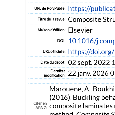
https://publica
URL de PolyPublie:
Composite Stru
Titre de la revue:
Elsevier
Maison d'édition:
10.1016/j.com
DOI:
https://doi.or
URL officielle:
02 sept. 2022 
Date du dépôt:
Dernière
22 janv. 2026 
modification:
Marouene, A., Boukhili
(2016). Buckling beha
Citer en
composite laminates
APA 7:
method.
Composite S