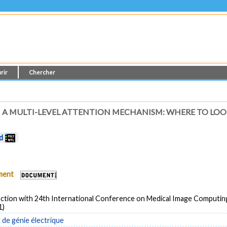
rir
Chercher
A MULTI-LEVEL ATTENTION MECHANISM: WHERE TO LOOK
d
ument
unction with 24th International Conference on Medical Image Computi
1)
de génie électrique