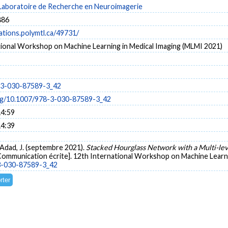
Laboratoire de Recherche en Neuroimagerie
886
cations.polymtl.ca/49731/
tional Workshop on Machine Learning in Medical Imaging (MLMI 2021)
-3-030-87589-3_42
org/10.1007/978-3-030-87589-3_42
14:59
14:39
-Adad, J. (septembre 2021).
Stacked Hourglass Network with a Multi-le
Communication écrite]. 12th International Workshop on Machine Learni
-3-030-87589-3_42