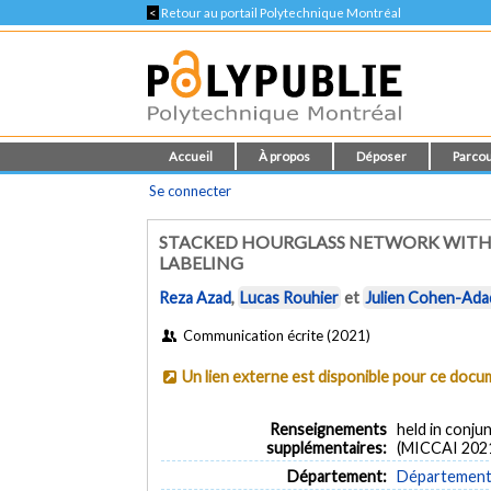
<
Retour au portail Polytechnique Montréal
Accueil
À propos
Déposer
Parcou
Se connecter
STACKED HOURGLASS NETWORK WITH 
LABELING
Reza Azad
,
Lucas Rouhier
et
Julien Cohen-Ada
Communication écrite (2021)
Un lien externe est disponible pour ce doc
Renseignements
held in conj
supplémentaires:
(MICCAI 202
Département:
Département 