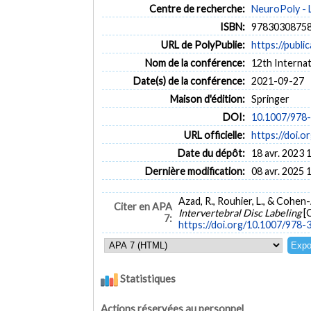
Centre de recherche:
NeuroPoly - 
ISBN:
9783030875
URL de PolyPublie:
https://publi
Nom de la conférence:
12th Interna
Date(s) de la conférence:
2021-09-27
Maison d'édition:
Springer
DOI:
10.1007/978
URL officielle:
https://doi.
Date du dépôt:
18 avr. 2023 
Dernière modification:
08 avr. 2025 
Azad, R., Rouhier, L., & Cohen
Citer en APA
Intervertebral Disc Labeling
[
7:
https://doi.org/10.1007/978
Statistiques
Actions réservées au personnel