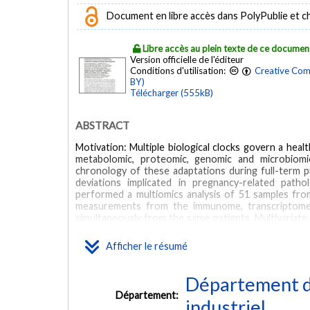
Document en libre accès dans PolyPublie et chez
Libre accès au plein texte de ce documen
Version officielle de l'éditeur
Conditions d'utilisation:
Creative Com
BY)
Télécharger (555kB)
ABSTRACT
Motivation: Multiple biological clocks govern a hea
metabolomic, proteomic, genomic and microbiomi
chronology of these adaptations during full-term 
deviations implicated in pregnancy-related patho
performed a multiomics analysis of 51 samples fro
measurements from the immunome, transcriptome
simultaneously from the same patients. Multivariate 
to measure the ability of each dataset to predict g
combined into a single model. This model not only sig
Afficher le résumé
also revealed novel interactions between different b
to preterm-enriched populations and in vivo analy
identified. Availability and implementation: Datase
Département d
https://nalab.stanford.edu/multiomics-pregnancy/.
Département:
Bioinformatics online.
industriel