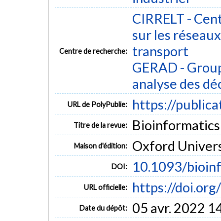
MOTS CLÉS
CIRRELT - Cent
Computational Biology
Female
Humans
*Metabolome
sur les réseaux 
transport
Centre de recherche:
GERAD - Group
analyse des dé
https://public
URL de PolyPublie:
Bioinformatics 
Titre de la revue:
Oxford Univers
Maison d'édition:
10.1093/bioin
DOI:
https://doi.or
URL officielle:
05 avr. 2022 1
Date du dépôt: