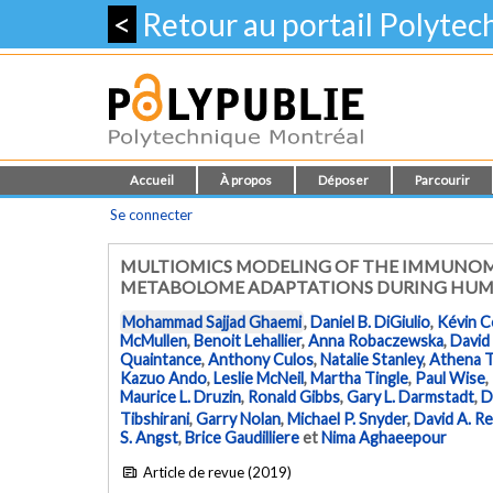
<
Retour au portail Polyte
Accueil
À propos
Déposer
Parcourir
Se connecter
MULTIOMICS MODELING OF THE IMMUNOM
METABOLOME ADAPTATIONS DURING HU
Mohammad Sajjad Ghaemi
,
Daniel B. DiGiulio
,
Kévin C
McMullen
,
Benoit Lehallier
,
Anna Robaczewska
,
David
Quaintance
,
Anthony Culos
,
Natalie Stanley
,
Athena 
Kazuo Ando
,
Leslie McNeil
,
Martha Tingle
,
Paul Wise
,
Maurice L. Druzin
,
Ronald Gibbs
,
Gary L. Darmstadt
,
D
Tibshirani
,
Garry Nolan
,
Michael P. Snyder
,
David A. R
S. Angst
,
Brice Gaudilliere
et
Nima Aghaeepour
Article de revue (2019)