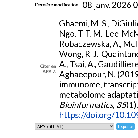
08 janv. 2026 
Dernière modification:
Ghaemi, M. S., DiGiulio
Ngo, T. T. M., Lee-McMu
Robaczewska, A., McIl
Wong, R. J., Quaintance
A., Tsai, A., Gaudilliere,
Citer en
APA 7:
Aghaeepour, N. (2019
immunome, transcrip
metabolome adaptati
Bioinformatics
,
35
(1)
https://doi.org/10.1