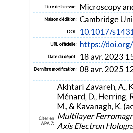
Microscopy and 
Titre de la revue:
Cambridge Univ
Maison d'édition:
10.1017/s14
DOI:
https://doi.o
URL officielle:
18 avr. 2023 1
Date du dépôt:
08 avr. 2025 1
Dernière modification:
Akhtari Zavareh, A., Ka
Ménard, D., Herring, 
M., & Kavanagh, K. (a
Multilayer Ferromagn
Citer en
APA 7:
Axis Electron Holog