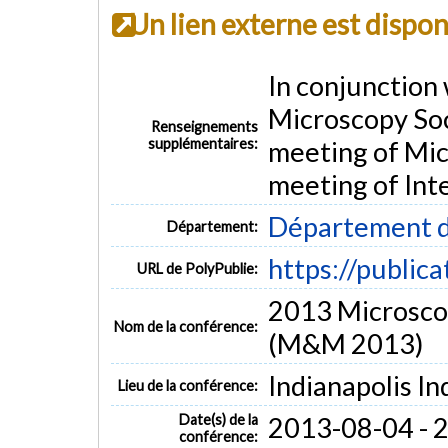
Un lien externe est dispo
In conjunction 
Microscopy Soc
Renseignements
supplémentaires:
meeting of Mic
meeting of Int
Département d
Département:
https://public
URL de PolyPublie:
2013 Microsco
Nom de la conférence:
(M&M 2013)
Indianapolis In
Lieu de la conférence:
Date(s) de la
2013-08-04 - 
conférence: