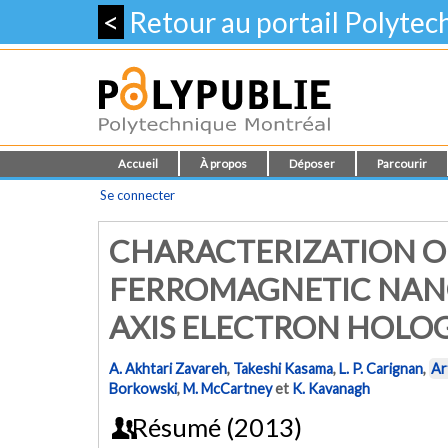
<
Retour au portail Polyte
Accueil
À propos
Déposer
Parcourir
Se connecter
CHARACTERIZATION O
FERROMAGNETIC NANO
AXIS ELECTRON HOLO
A. Akhtari Zavareh
,
Takeshi Kasama
,
L. P. Carignan
,
Ar
Borkowski
,
M. McCartney
et
K. Kavanagh
Résumé (2013)