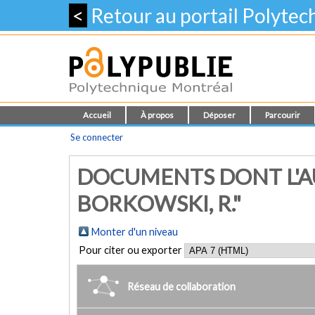
<
Retour au portail Polyte
Accueil
À propos
Déposer
Parcourir
Se connecter
DOCUMENTS DONT L'A
BORKOWSKI, R."
Monter d'un niveau
Pour citer ou exporter
Réseau de collaboration