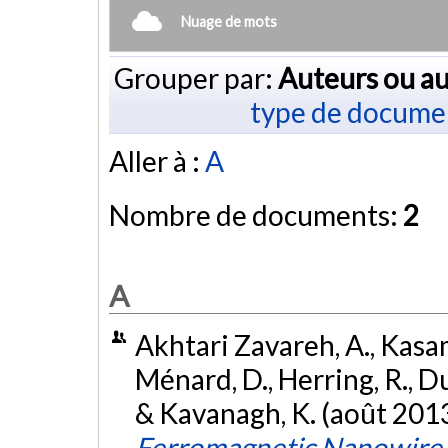
Nuage de mots
Grouper par:
Auteurs ou au
type de docume
Aller à :
A
Nombre de documents:
2
A
Akhtari Zavareh, A., Kasama
Ménard, D., Herring, R., 
& Kavanagh, K. (août 201
Ferromagnetic Nanowire A