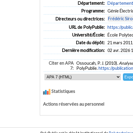
Département:
Département 
Programme:
Génie Électr
Frédéric Siro
Directeurs ou directrices:
URL de PolyPublie:
https://publi
Université/École:
École Polyte
Date du dépôt:
21 mars 2011
Dernière modification:
02 avr. 2026 
Citer en APA
Ossoucah, P. J. (2010).
Analys
7:
PolyPublie.
https://publicatio
Statistiques
Actions réservées au personnel