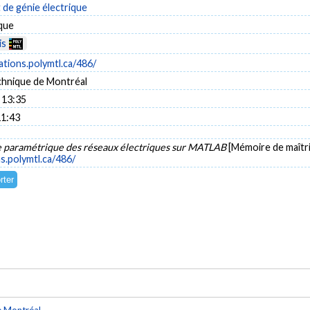
de génie électrique
ique
is
cations.polymtl.ca/486/
chnique de Montréal
 13:35
11:43
e paramétrique des réseaux électriques sur MATLAB
[Mémoire de maîtri
ns.polymtl.ca/486/