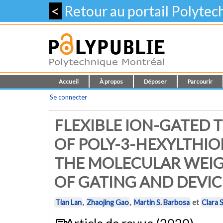
<
Retour au portail Polyte
Accueil
À propos
Déposer
Parcourir
Se connecter
FLEXIBLE ION-GATED 
OF POLY-3-HEXYLTHIO
THE MOLECULAR WEIG
OF GATING AND DEVI
Tian Lan
,
Zhaojing Gao
,
Martin S. Barbosa
et
Clara 
Article de revue (2020)