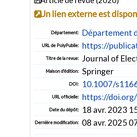
Un lien externe est dispo
Département d
Département:
https://public
URL de PolyPublie:
Journal of Elec
Titre de la revue:
Springer
Maison d'édition:
10.1007/s116
DOI:
https://doi.o
URL officielle:
18 avr. 2023 1
Date du dépôt:
08 avr. 2025 0
Dernière modification: