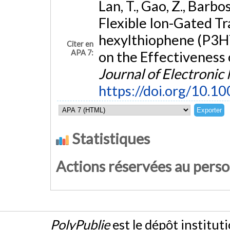
Lan, T., Gao, Z., Barbo
Flexible Ion-Gated Tr
hexylthiophene (P3HT
Citer en
APA 7:
on the Effectiveness
Journal of Electronic
https://doi.org/10.
Statistiques
Actions réservées au pers
PolyPublie
est le dépôt institut