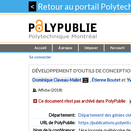
<
Retour au portail Polyte
Accueil
À propos
Déposer
Parcourir
Se connecter
DÉVELOPPEMENT D'OUTILS DE CONCEPTION 
Dominique Claveau-Mallet
,
Étienne Boutet
et
Y
Affiche (2018)
Ce document n'est pas archivé dans PolyPublie
Département:
Département des génies civi
URL de PolyPublie:
https://publications.polymtl
Nom de la conférence:
1ère journée québécoise de