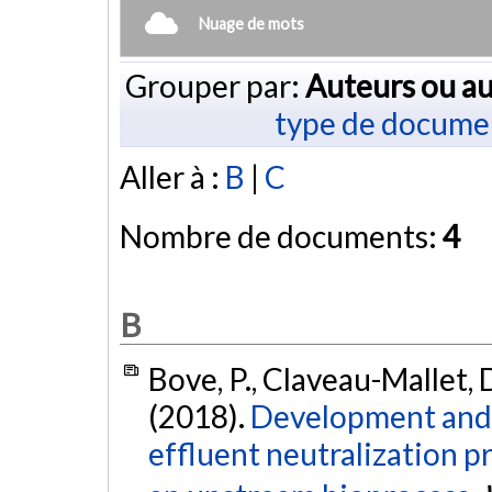
Nuage de mots
Grouper par:
Auteurs ou au
type de docume
Aller à :
B
|
C
Nombre de documents:
4
B
Bove, P., Claveau-Mallet, D.
(2018).
Development and mo
effluent neutralization p