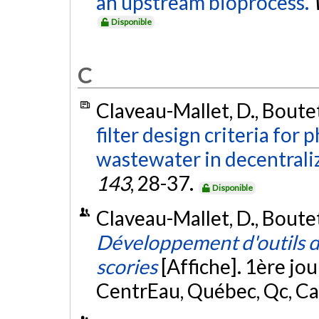
an upstream bioprocess.
Disponible
C
Claveau-Mallet, D., Boutet
filter design criteria fo
wastewater in decentraliz
143
, 28-37.
Disponible
Claveau-Mallet, D., Boutet
Développement d'outils de
scories
[Affiche]. 1ère j
CentrEau, Québec, Qc, C