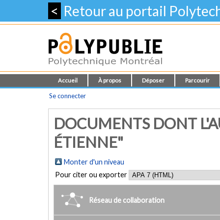
<
Retour au portail Polyte
Accueil
À propos
Déposer
Parcourir
Se connecter
DOCUMENTS DONT L'AU
ÉTIENNE"
Monter d'un niveau
Pour citer ou exporter
Réseau de collaboration