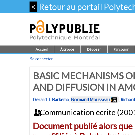
<
Retour au portail Polyte
Accueil
À propos
Déposer
Parcourir
Se connecter
BASIC MECHANISMS O
AND DIFFUSION IN AM
Gerard T. Barkema
,
Normand Mousseau
,
Richard 
Communication écrite (200
Document publié alors que l