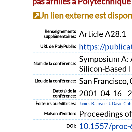
pas affiliés à Polytechniqu
Un lien externe est dispo
Renseignements
Article A28.1
supplémentaires:
https://public
URL de PolyPublie:
Symposium A:
Nom de la conférence:
Silicon-Based 
San Francisco, C
Lieu de la conférence:
Date(s) de la
2001-04-16 - 
conférence:
Éditeurs ou éditrices:
James B. Joyce
,
J. David Co
Proceedings of
Maison d'édition:
10.1557/proc-
DOI: