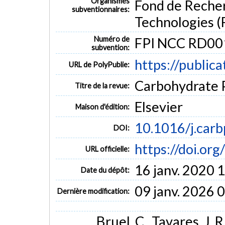
Organismes
Fond de Recher
subventionnaires:
Technologies (
Numéro de
FPI NCC RD00
subvention:
https://public
URL de PolyPublie:
Carbohydrate P
Titre de la revue:
Elsevier
Maison d'édition:
10.1016/j.carb
DOI:
https://doi.or
URL officielle:
16 janv. 2020 
Date du dépôt:
09 janv. 2026 
Dernière modification:
Bruel, C., Tavares, J. 