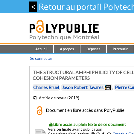
<
Retour au portail Polyte
Accueil
À propos
Déposer
Parcourir
Se connecter
THE STRUCTURAL AMPHIPHILICITY OF CE
COHESION PARAMETERS
Charles Bruel
,
Jason Robert Tavares
,
Pierre Ca
Article de revue (2019)
Document en libre accès dans PolyPublie
Libre accès au plein texte de ce document
Version finale avant publication