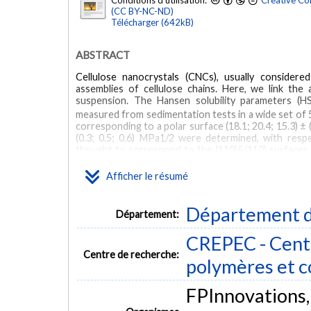
Conditions d'utilisation:
Creative Co
(CC BY-NC-ND)
Télécharger (642kB)
ABSTRACT
Cellulose nanocrystals (CNCs), usually considered 
assemblies of cellulose chains. Here, we link the
suspension. The Hansen solubility parameters 
measured from sedimentation tests in a wide set of 
corresponding to a polar surface (18.1; 20.4; 15.3) ± (
(0.3; 0.5; 0.6) MPa1/2 were determined, with respe
thought to correspond to the (110)&(110) surfaces of
coherent with the exposure of (200) surfaces. The H
and a mapping of their chemical affnity for solvents 
Afficher le résumé
MOTS CLÉS
Département d
Département:
cellulose nanocrystals
surface properties
structure-property
CREPEC - Centr
Hansen solubility parameters
Centre de recherche:
polymères et 
FPInnovations