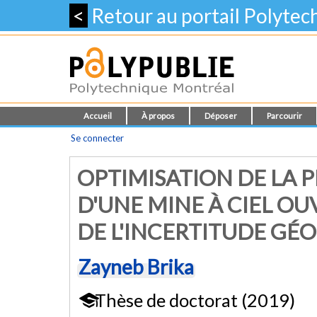
<
Retour au portail Polyte
Accueil
À propos
Déposer
Parcourir
Se connecter
OPTIMISATION DE LA 
D'UNE MINE À CIEL O
DE L'INCERTITUDE GÉ
Zayneb Brika
Thèse de doctorat (2019)