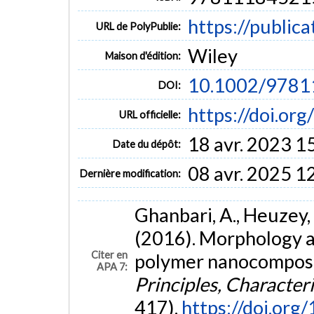
https://public
URL de PolyPublie:
Wiley
Maison d'édition:
10.1002/9781
DOI:
https://doi.o
URL officielle:
18 avr. 2023 1
Date du dépôt:
08 avr. 2025 1
Dernière modification:
Ghanbari, A., Heuzey, 
(2016). Morphology an
Citer en
polymer nanocomposi
APA 7:
Principles, Character
417).
https://doi.or