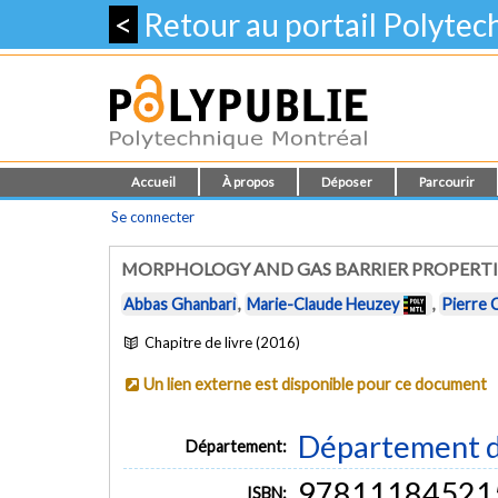
<
Retour au portail Polyte
Accueil
À propos
Déposer
Parcourir
Se connecter
MORPHOLOGY AND GAS BARRIER PROPERT
Abbas Ghanbari
,
Marie-Claude Heuzey
,
Pierre 
Chapitre de livre (2016)
Un lien externe est disponible pour ce document
Département d
Département:
97811184521
ISBN: