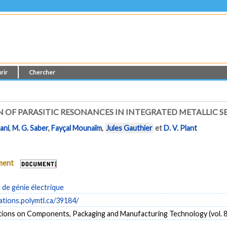
rir
Chercher
N OF PARASITIC RESONANCES IN INTEGRATED METALLIC S
ani
,
M. G. Saber
,
Fayçal Mounaïm
,
Jules Gauthier
et
D. V. Plant
ument
de génie électrique
cations.polymtl.ca/39184/
tions on Components, Packaging and Manufacturing Technology (vol. 8,