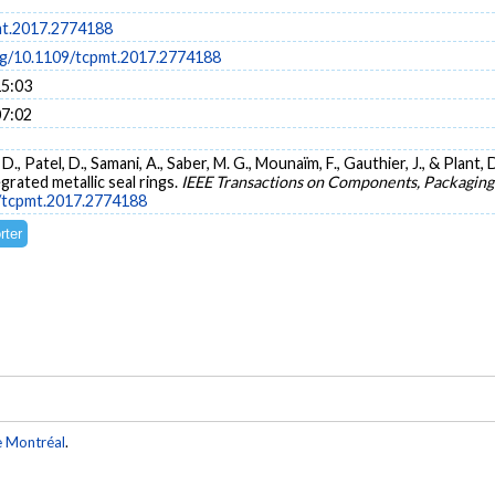
mt.2017.2774188
org/10.1109/tcpmt.2017.2774188
15:03
07:02
 D., Patel, D., Samani, A., Saber, M. G., Mounaïm, F., Gauthier, J., & Plant,
grated metallic seal rings.
IEEE Transactions on Components, Packaging
9/tcpmt.2017.2774188
e Montréal
.