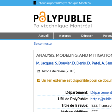
<
Retour au portail Polytechnique Montréal
Accueil
À propos
Déposer
Parcou
Se connecter
ANALYSIS, MODELING, AND MITIGATIO
M. Jacques
,
S. Bouvier
,
D. Denis
,
D. Patel
,
A. Sam
Article de revue (2018)
Un lien externe est disponible pour ce doc
Département:
Département 
URL de PolyPublie:
https://publi
Titre de la revue:
IEEE Transac
Maison d'édition:
IEEE