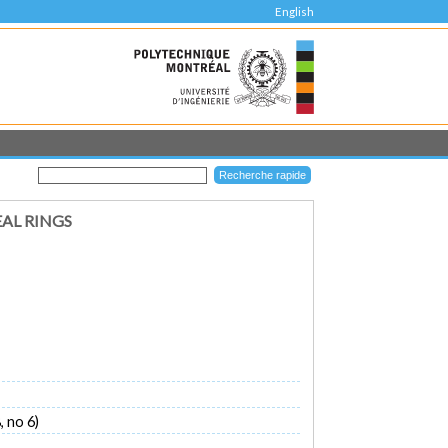
English
EAL RINGS
 no 6)