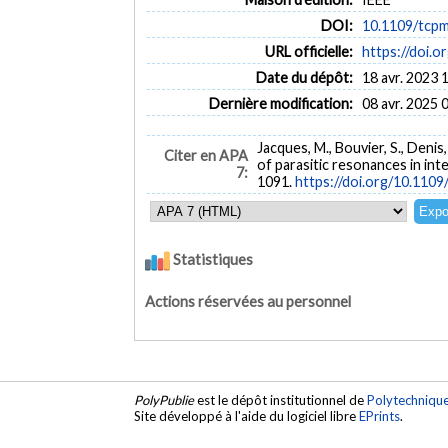
DOI:
10.1109/tcp
URL officielle:
https://doi.
Date du dépôt:
18 avr. 2023 
Dernière modification:
08 avr. 2025 
Jacques, M., Bouvier, S., Denis,
Citer en APA
of parasitic resonances in inte
7:
1091.
https://doi.org/10.110
Statistiques
Actions réservées au personnel
PolyPublie
est le dépôt institutionnel de
Polytechniqu
Site développé à l'aide du logiciel libre
EPrints
.