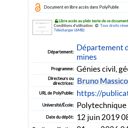
Document en libre accès dans PolyPublie
Libre accès au plein texte de ce documen
Conditions d'utilisation:
Tous droits rése
Télécharger (6MB)
Département de
Département:
mines
Génies civil, g
Programme:
Directeurs ou
Bruno Massico
directrices:
https://public
URL de PolyPublie:
Polytechnique
Université/École:
12 juin 2019 0
Date du dépôt: