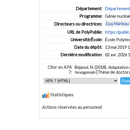
Département:
Département 
Programme:
Génie nucléai
Guy Marleau
Directeurs ou directrices:
URL de PolyPublie:
https://publi
Université/École:
École Polyte
Date du dépôt:
13 mai 2019 
Dernière modification:
02 avr. 2026 
Citer en APA
Bejaoui, N. (2018).
Adaptation
7:
hexagonale
[Thèse de doctora
Statistiques
Actions réservées au personnel