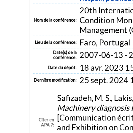
20th Internati
Condition Moni
Nom de la conférence:
Management 
Faro, Portugal
Lieu de la conférence:
Date(s) de la
2007-06-13 - 
conférence:
18 avr. 2023 1
Date du dépôt:
25 sept. 2024 
Dernière modification:
Safizadeh, M. S., Lakis
Machinery diagnosis 
[Communication écrit
Citer en
APA 7:
and Exhibition on Co