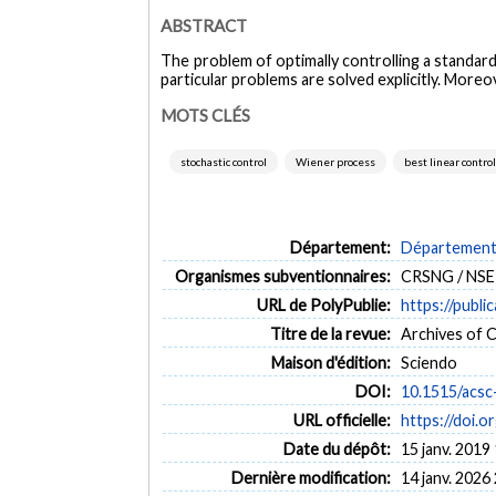
ABSTRACT
The problem of optimally controlling a standard 
particular problems are solved explicitly. Moreo
MOTS CLÉS
stochastic control
Wiener process
best linear control
Département:
Département 
Organismes subventionnaires:
CRSNG / NS
URL de PolyPublie:
https://publi
Titre de la revue:
Archives of C
Maison d'édition:
Sciendo
DOI:
10.1515/acs
URL officielle:
https://doi.
Date du dépôt:
15 janv. 2019
Dernière modification:
14 janv. 2026