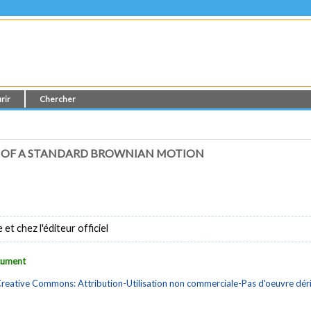
rir
Chercher
 OF A STANDARD BROWNIAN MOTION
t chez l'éditeur officiel
ocument
reative Commons: Attribution-Utilisation non commerciale-Pas d'oeuvre dé