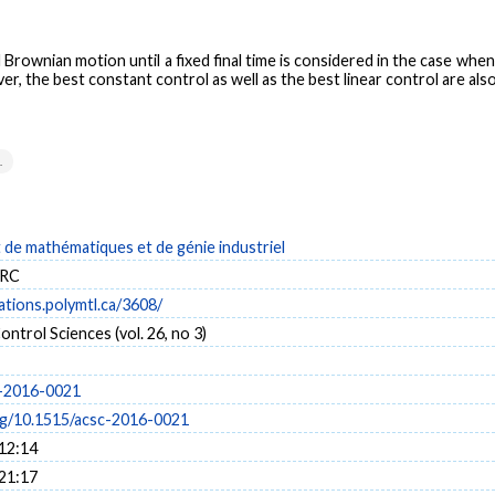
Brownian motion until a fixed final time is considered in the case when
ver, the best constant control as well as the best linear control are als
.
de mathématiques et de génie industriel
ERC
cations.polymtl.ca/3608/
ontrol Sciences (vol. 26, no 3)
c-2016-0021
org/10.1515/acsc-2016-0021
 12:14
 21:17