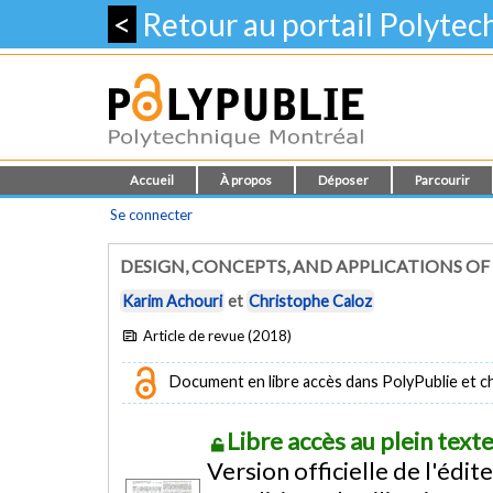
<
Retour au portail Polyte
Accueil
À propos
Déposer
Parcourir
Se connecter
DESIGN, CONCEPTS, AND APPLICATIONS 
Karim Achouri
et
Christophe Caloz
Article de revue (2018)
Document en libre accès dans PolyPublie et chez
Libre accès au plein tex
Version officielle de l'édit