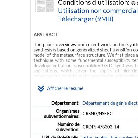
Conditions d'utilisation:
Utilisation non commercia
Télécharger (9MB)
ABSTRACT
The paper overviews our recent work on the synthe
synthesis is based on generalized sheet transition co
model of the metasurface structure. We first place 
technique with some fundamental susceptibility te
development of our susceptibility-GSTC synthesis te
applications, which cover the topics of birefrin
enhancement, remote spatial processing, and nonlin
MOTS CLÉS
Afficher le résumé
bianisotropy
electromagnetics
metasurfaces
Département:
Département de génie élect
Organismes
CRSNG/NSERC
subventionnaires:
Numéro de
CRDPJ 478303-14
subvention:
URL de PolyPublie:
https://publications.polymtl