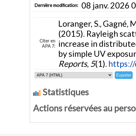
08 janv. 2026 
Dernière modification:
Loranger, S., Gagné, M
(2015). Rayleigh sca
Citer en
increase in distribut
APA 7:
by simple UV exposure
Reports
,
5
(1).
https:/
Statistiques
Actions réservées au pers