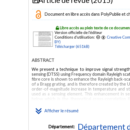
Document en libre accès dans PolyPublie et chez
Libre accès au plein texte de ce documen
Version officielle de l'éditeur
Conditions d'utilisation:
Creative Com
BY)
Télécharger (651kB)
ABSTRACT
We present a technique to improve signal strength,
sensing (DTSS) using Frequency domain Rayleigh sca
fibre core is shown to enhance the Rayleigh back-sca
of a Bragg grating, and is therefore created by the 
order-of-magnitude increase in temperature and s
used as a sensing element. This enhancement in sen
below which is the theoretical cross-correlation 
resolution of 2 cm is demonstrated. This gain 
photosensitive fibre with a characteristically high 
Afficher le résumé
lower amplitude, and enables an even lower noise level 
signal.
Département d
Département: