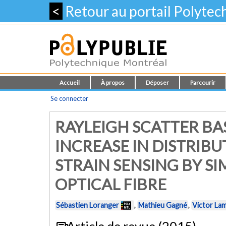
<
Retour au portail Polyte
Accueil
À propos
Déposer
Parcourir
Se connecter
RAYLEIGH SCATTER B
INCREASE IN DISTRIB
STRAIN SENSING BY S
OPTICAL FIBRE
Sébastien Loranger
,
Mathieu Gagné
,
Victor Lam
Article de revue (2015)