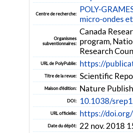
POLY-GRAMES -
Centre de recherche:
micro-ondes et
Canada Researc
Organismes
program, Natio
subventionnaires:
Research Counc
https://public
URL de PolyPublie:
Scientific Repor
Titre de la revue:
Nature Publis
Maison d'édition:
10.1038/srep
DOI:
https://doi.or
URL officielle:
22 nov. 2018 1
Date du dépôt: