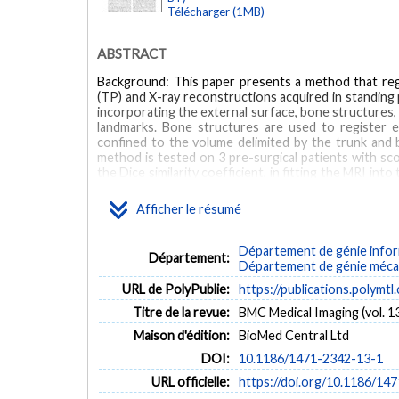
Télécharger (1MB)
ABSTRACT
Background: This paper presents a method that reg
(TP) and X-ray reconstructions acquired in standing 
incorporating the external surface, bone structures,
landmarks. Bone structures are used to register ea
confined to the volume delimited by the trunk and b
method is tested on 3 pre-surgical patients with sco
the Dice similarity coefficient, in fitting the MRI in
model registration. The determinant of the Jacobia
deformation in areas closer to the surface of the 
Afficher le résumé
provide a more complete representation of patie
development that aim at predicting the effect of scol
Département de génie inform
Département:
MOTS CLÉS
Département de génie méca
URL de PolyPublie:
https://publications.polymtl
Anatomic Landmarks
Humans
Imaging, Three-Dimensional
Titre de la revue:
BMC Medical Imaging (vol. 13
Reproducibility of Results
Scoliosis
Sensitivity and Specifici
Maison d'édition:
BioMed Central Ltd
DOI:
10.1186/1471-2342-13-1
URL officielle:
https://doi.org/10.1186/14