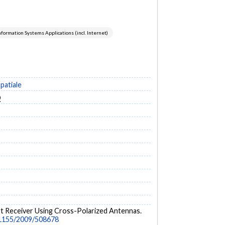
nformation Systems Applications (incl. Internet)
patiale
Q
Port Receiver Using Cross-Polarized Antennas.
0.1155/2009/508678