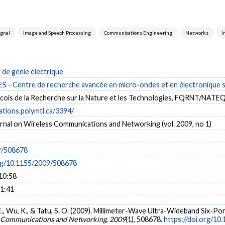
ignal
Image and Speech Processing
Communications Engineering
Networks
I
de génie électrique
- Centre de recherche avancée en micro-ondes et en électronique s
ois de la Recherche sur la Nature et les Technologies, FQRNT/NATE
cations.polymtl.ca/3394/
nal on Wireless Communications and Networking (vol. 2009, no 1)
9/508678
org/10.1155/2009/508678
10:58
01:41
 E., Wu, K., & Tatu, S. O. (2009). Millimeter-Wave Ultra-Wideband Six-
 Communications and Networking
,
2009
(1), 508678.
https://doi.org/1