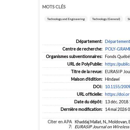
MOTS CLÉS
Technology and Engineering
Technology (General)
S
Département:
Département 
Centre de recherche:
POLY-GRAMES 
Organismes subventionnaires:
Fonds Québéc
URL de PolyPublie:
https://publi
Titre de la revue:
EURASIP Jour
Maison d'édition:
Hindawi
DOI:
10.1155/200
URL officielle:
https://doi.
Date du dépôt:
13 déc. 2018 
Dernière modification:
14 mai 2026 
Citer en APA
Khaddaj Mallat, N., Moldovan,
7:
EURASIP Journal on Wireless