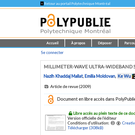
<
Retour au portail Polytechnique Montréal
Accueil
À propos
Déposer
Parcou
Se connecter
MILLIMETER-WAVE ULTRA-WIDEBAND S
Nazih Khaddaj Mallat
,
Emilia Moldovan
,
Ke Wu
Article de revue (2009)
Document en libre accès dans PolyPublie e
Libre accès au plein texte de ce d
Version officielle de l'éditeur
Conditions d'utilisation:
Creati
Télécharger (308kB)