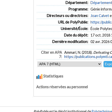
Département:
Département d
Programme:
Génie inform
Directeurs ou directrices:
Joan Calvet
e
URL de PolyPublie:
https://publi
Université/École:
École Polyte
Date du dépôt:
17 oct. 2018 
Dernière modification:
02 avr. 2026 
Citer en APA
Ammari, N. (2018).
Defeating C
7:
https://publications.polymtl.c
Statistiques
Actions réservées au personnel
PolyPublie
est le dépôt institutionnel de
Polytechniqu