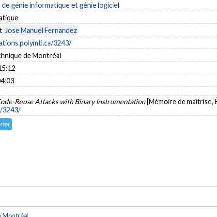
e génie informatique et génie logiciel
atique
t
Jose Manuel Fernandez
cations.polymtl.ca/3243/
chnique de Montréal
15:12
04:03
ode-Reuse Attacks with Binary Instrumentation
[Mémoire de maîtrise, 
a/3243/
e Montréal
.