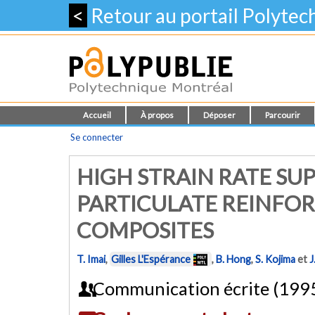
<
Retour au portail Polyte
Accueil
À propos
Déposer
Parcourir
Se connecter
HIGH STRAIN RATE SU
PARTICULATE REINFO
COMPOSITES
T. Imai
,
Gilles L'Espérance
,
B. Hong
,
S. Kojima
et
J
Communication écrite (199