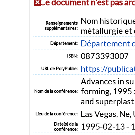
Ce document n'est pas ar
Nom historiqu
Renseignements
supplémentaires:
métallurgie et
Département d
Département:
0873393007
ISBN:
https://public
URL de PolyPublie:
Advances in su
forming, 1995 
Nom de la conférence:
and superplast
Las Vegas, Ne,
Lieu de la conférence:
Date(s) de la
1995-02-13 - 
conférence: