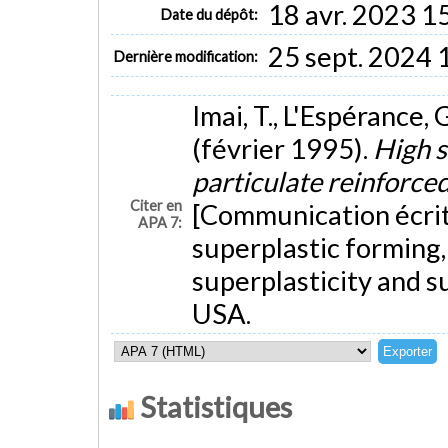
18 avr. 2023 1
Date du dépôt:
25 sept. 2024 
Dernière modification:
Imai, T., L'Espérance, G
(février 1995).
High s
particulate reinforce
Citer en
[Communication écrite
APA 7:
superplastic forming
superplasticity and s
USA.
Statistiques