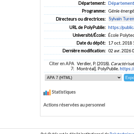
Département:
Département 
Programme:
Génie énergé
Sylvain Ture
Directeurs ou directrices:
URL de PolyPublie:
https://publi
Université/École:
École Polyte
Date du dépôt:
17 oct. 2018 
Dernière modification:
02 avr. 2026 
Citer en APA
Verdier, P. (2018).
Caractérisa
7:
Montréal]. PolyPublie.
https:/
Statistiques
Actions réservées au personnel