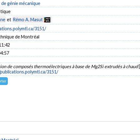
de génie mécanique
tique
nne
et
Rémo A. Masut
cations.polymtl.ca/3151/
chnique de Montréal
11:42
04:57
tion de composés thermoélectriques à base de Mg2Si extrudés à chaud
/publications.polymtl.ca/3151/