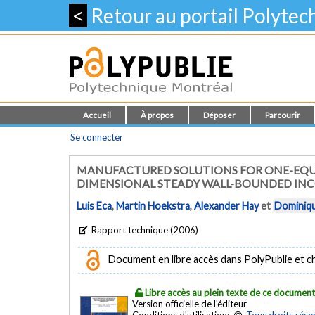
<
Retour au portail Polyte
Accueil
À propos
Déposer
Parcourir
Se connecter
MANUFACTURED SOLUTIONS FOR ONE-EQU
DIMENSIONAL STEADY WALL-BOUNDED IN
Luis Eca
,
Martin Hoekstra
,
Alexander Hay
et
Dominiqu
Rapport technique (2006)
Document en libre accès dans PolyPublie et chez
Libre accès au plein texte de ce documen
Version officielle de l'éditeur