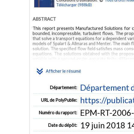
Conditions d'utilisation:
Tous droits rése
Télécharger (988kB)
ABSTRACT
This report presents Manufactured Solutions for cod
bounded, incompressible, turbulent flows. The prop
that solve a transport equations for a dependent vari
models of Spalart & Allmaras and Menter. The main fl
solution. The specified flow field satisfies mass co
equations. The solutions obtained with the propo
variable with a second-order accurate finite-differ
easy to obtain the theoretical order of accuracy
quantities as to be done carefully to avoid instabili
Afficher le résumé
the three manufactured solutions tested, the per
different.
Département d
Département:
https://public
URL de PolyPublie:
EPM-RT-2006
Numéro du rapport:
19 juin 2018 1
Date du dépôt: