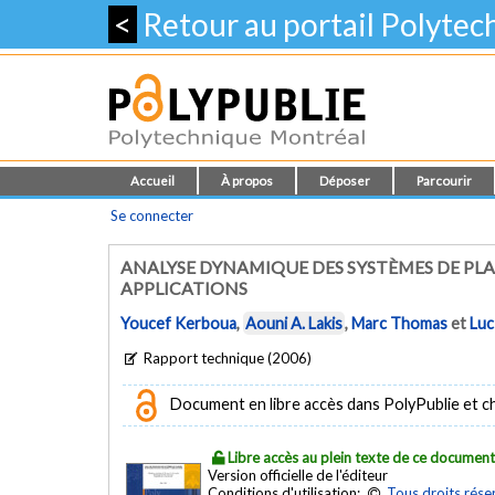
<
Retour au portail Polyte
Accueil
À propos
Déposer
Parcourir
Se connecter
ANALYSE DYNAMIQUE DES SYSTÈMES DE PLA
APPLICATIONS
Youcef Kerboua
,
Aouni A. Lakis
,
Marc Thomas
et
Luc
Rapport technique (2006)
Document en libre accès dans PolyPublie et chez
Libre accès au plein texte de ce documen
Version officielle de l'éditeur
Conditions d'utilisation:
Tous droits rése