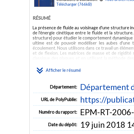
Télécharger (766kB)
RÉSUMÉ
La présence de fluide au voisinage d'une structure i
de l'énergie cinétique entre le fluide et la structu
structure) pour étudier le comportement dynamique de
ultime est de pouvoir modéliser les aubes d'une 
écoulement. Nous utilisons dans ce travail un élémen
et de flexion. Les matrices de masse et de rigidité 
classique des plaques et en utilisant la méthode de
pour des réservoirs cylindriques ou parallélépipédiq
en général, de la solution exacte des équations 
Afficher le résumé
coordonnées à un repère global commun est nécessaire
les équations globales d'équilibre dynamique. L'élémen
sur la plaque en utilisant l'équation de Bernoulli à 
Département d
Département:
potentiel de vitesse. La condition d'imperméabilité 
résultats obtenus permettent de conclure que les f
https://public
obtenues par d'autres chercheurs. Les effets de diff
URL de PolyPublie:
explorés dans ce travail.
EPM-RT-2006
Numéro du rapport:
19 juin 2018 1
Date du dépôt: