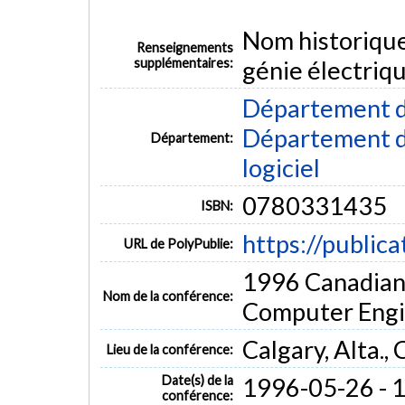
Nom historiqu
Renseignements
supplémentaires:
génie électriq
Département d
Département de
Département:
logiciel
0780331435
ISBN:
https://public
URL de PolyPublie:
1996 Canadian 
Nom de la conférence:
Computer Engi
Calgary, Alta.,
Lieu de la conférence:
Date(s) de la
1996-05-26 - 
conférence: