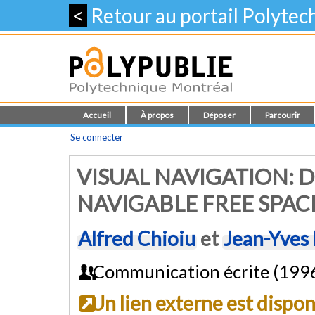
<
Retour au portail Polyte
Accueil
À propos
Déposer
Parcourir
Se connecter
VISUAL NAVIGATION: 
NAVIGABLE FREE SPAC
Alfred Chioiu
et
Jean-Yves
Communication écrite (199
Un lien externe est dispo