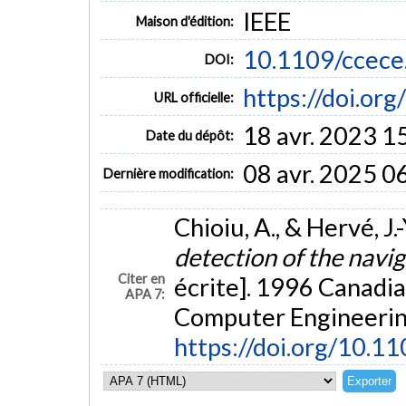
IEEE
Maison d'édition:
10.1109/ccec
DOI:
https://doi.or
URL officielle:
18 avr. 2023 1
Date du dépôt:
08 avr. 2025 0
Dernière modification:
Chioiu, A., & Hervé, J.
detection of the navi
Citer en
écrite]. 1996 Canadia
APA 7:
Computer Engineering,
https://doi.org/10.