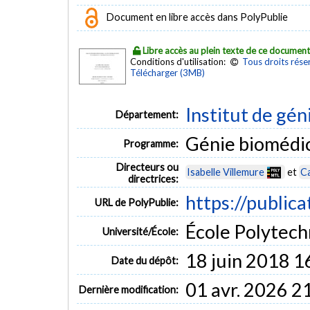
Document en libre accès dans PolyPublie
Libre accès au plein texte de ce documen
Conditions d'utilisation:
Tous droits rése
Télécharger (3MB)
Institut de gén
Département:
Génie biomédi
Programme:
Directeurs ou
Isabelle Villemure
et
Ca
directrices:
https://public
URL de PolyPublie:
École Polytech
Université/École:
18 juin 2018 1
Date du dépôt:
01 avr. 2026 2
Dernière modification: