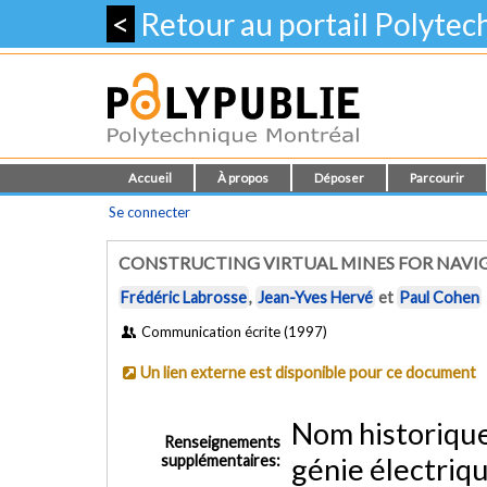
<
Retour au portail Polyte
Accueil
À propos
Déposer
Parcourir
Se connecter
CONSTRUCTING VIRTUAL MINES FOR NAVI
Frédéric Labrosse
,
Jean-Yves Hervé
et
Paul Cohen
Communication écrite (1997)
Un lien externe est disponible pour ce document
Nom historiqu
Renseignements
supplémentaires:
génie électriq