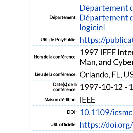
Département d
Département de
Département:
logiciel
https://public
URL de PolyPublie:
1997 IEEE Inte
Nom de la conférence:
Man, and Cybe
Orlando, FL, U
Lieu de la conférence:
Date(s) de la
1997-10-12 - 
conférence:
IEEE
Maison d'édition:
10.1109/icsm
DOI:
https://doi.or
URL officielle: