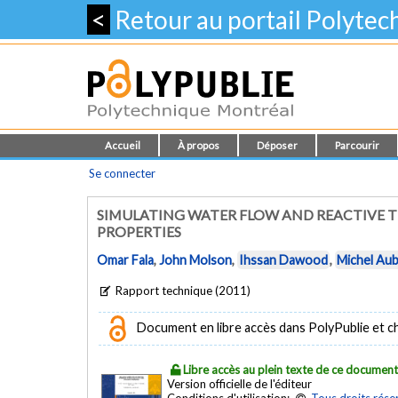
<
Retour au portail Polyte
Accueil
À propos
Déposer
Parcourir
Se connecter
SIMULATING WATER FLOW AND REACTIVE T
PROPERTIES
Omar Fala
,
John Molson
,
Ihssan Dawood
,
Michel Aub
Rapport technique (2011)
Document en libre accès dans PolyPublie et chez
Libre accès au plein texte de ce documen
Version officielle de l'éditeur