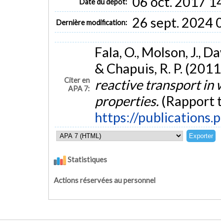
06 oct. 2017 1
Date du dépôt:
distribution, which may explain large observed spatial
26 sept. 2024 
Dernière modification:
MOTS CLÉS
Drainage minier acide
Écoulement
Teneur en eau volumiqu
Fala, O., Molson, J., D
Seepage
Volumetric Water Content
Hydraulic Conductivity
& Chapuis, R. P. (2011
Citer en
reactive transport in 
APA 7:
properties.
(Rapport 
https://publications.
Statistiques
Actions réservées au personnel