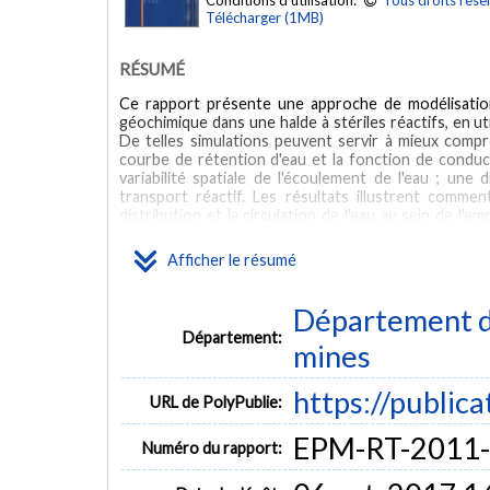
Conditions d'utilisation:
Tous droits rése
Télécharger (1MB)
RÉSUMÉ
Ce rapport présente une approche de modélisation
géochimique dans une halde à stériles réactifs, en u
De telles simulations peuvent servir à mieux compr
courbe de rétention d'eau et la fonction de conduct
variabilité spatiale de l'écoulement de l'eau ; une
transport réactif. Les résultats illustrent commen
distribution et la circulation de l'eau au sein de l
préférentiels dans la direction de la plus forte co
montrent également que les taux d'oxydation des m
Afficher le résumé
proportion de sulfure et la distribution de l'eau, 
composition des eaux de drainage.
Département de
ABSTRACT
Département:
mines
This report presents a numerical modeling approach
sulphidic waste rock pile using selected realizations
https://public
can serve to better understand the long-term respo
URL de PolyPublie:
hydraulic conductivity function are used to represen
parameters are used for reactive transport. The resu
EPM-RT-2011
Numéro du rapport:
directly affects the moisture distribution and flow w
paths along the direction of the strongest correlat
how sulphide mineral oxidation rates can be influ