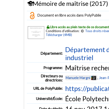
Mémoire de maîtrise (2017)
Document en libre accès dans PolyPublie
Libre accès au plein texte de ce documen
Conditions d'utilisation:
Tous droits rése
Télécharger (4MB)
Département d
Département:
industriel
Maîtrise reche
Programme:
Directeurs ou
Manuele Margni
,
Jean-P
directrices:
https://public
URL de PolyPublie:
École Polytech
Université/École:
16 nov. 2017 1
Date du dépôt: