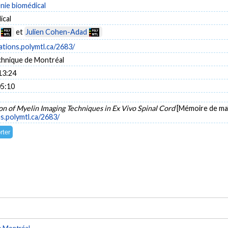
énie biomédical
ical
et
Julien Cohen-Adad
cations.polymtl.ca/2683/
chnique de Montréal
13:24
05:10
n of Myelin Imaging Techniques in Ex Vivo Spinal Cord
[Mémoire de maî
ns.polymtl.ca/2683/