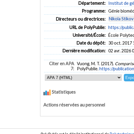
Département:
Institut de g
Programme:
Génie bioméd
Nikola Stikov
Directeurs ou directrices:
URL de PolyPublie:
https://publi
Université/École:
École Polyte
Date du dépôt:
30 oct. 2017 
Dernière modification:
02 avr. 2026 
Citer en APA
Vuong, M. T. (2017).
Compariso
7:
PolyPublie.
https://publicatio
Statistiques
Actions réservées au personnel